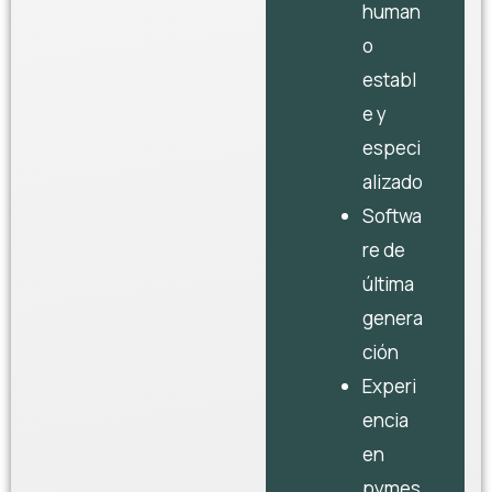
human
o
establ
e y
especi
alizado
Softwa
re de
última
genera
ción
Experi
encia
en
pymes