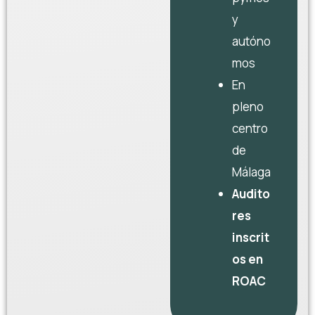
y
autóno
mos
En
pleno
centro
de
Málaga
Audito
res
inscrit
os en
ROAC