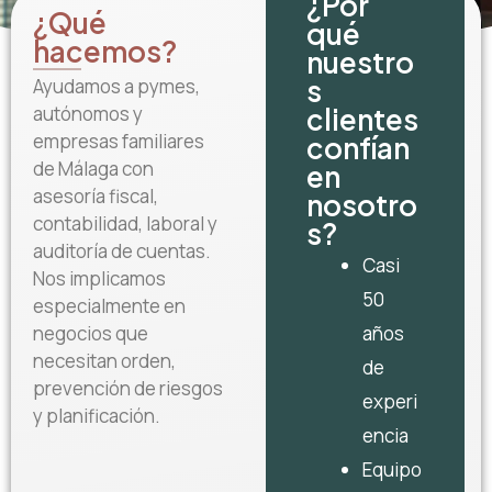
¿Por
¿Qué
qué
hacemos?
nuestro
s
Ayudamos a pymes,
clientes
autónomos y
empresas familiares
confían
de Málaga con
en
asesoría fiscal,
nosotro
contabilidad, laboral y
s?
auditoría de cuentas.
Casi
Nos implicamos
50
especialmente en
años
negocios que
necesitan orden,
de
prevención de riesgos
experi
y planificación.
encia
Equipo